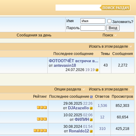
Имя
Запомнить?
Пароль
Сообщения за день
Поиск
Искать в этом разделе
Последнее сообщение
Темы
Сообщения
ФОТООТЧЁТ встречи в...
antevasin18
43
2,272
от
24.07.2026
19:19
Опции раздела
Искать в этом разделе
Рейтинг
Последнее сообщение
Ответов
Просмотров
29.06.2025
22:26
1,536
852,303
DJAzazello
от
10.02.2025
02:06
12
60,654
ФИЛИН
от
30.08.2024
01:54
310
425,218
Ronaldo12
от