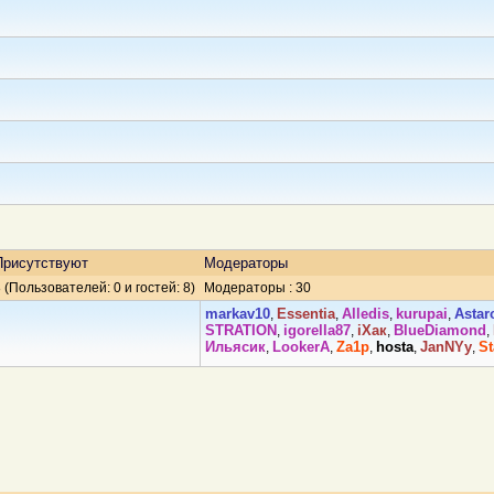
Присутствуют
Модераторы
 (Пользователей: 0 и гостей: 8)
Модераторы : 30
markav10
Essentia
Alledis
kurupai
Аstar
,
,
,
,
STRATION
igorella87
iХaк
BlueDiamond
,
,
,
,
Ильясик
LookerA
Za1p
hosta
JanNYy
St
,
,
,
,
,