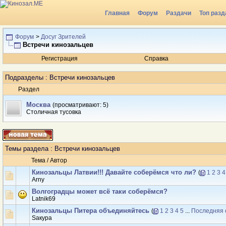
Главная
Форум
Раздачи
Топ разд
Форум
>
Досуг Зрителей
Встречи кинозальцев
Регистрация
Справка
Подразделы
: Встречи кинозальцев
Раздел
Москва
(просматривают: 5)
Столичная тусовка
Темы раздела
: Встречи кинозальцев
Тема
/
Автор
Кинозальцы Латвии!!! Давайте соберёмся что ли?
(
1
2
3
4
Arny
Волгоградцы может всё таки соберёмся?
Latnik69
Кинозальцы Питера объединяйтесь
(
1
2
3
4
5
...
Последняя 
Sакура