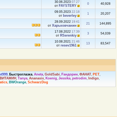
30.06.2023
07:27
0
40,928
FAYSTERY
от
09.05.2023
22:18
1
20,207
beverley
от
28.09.2022
19:41
21
144,895
Харьковчанин
от
17.08.2022
17:39
3
54,039
RSerenkiy
от
10.08.2021
21:46
13
83,547
resev1961
от
ot999
Быстроглазка
Аneta
GoldSabi
Fандорин
ФАНАТ
PET
,
,
,
,
,
,
,
ВИТАМИH
Tаnya
Ananasix
Kоenig
Jеssikа
petrodim
Indigо
,
,
,
,
,
,
,
atics
BWOrange
SchwarzDog
,
,