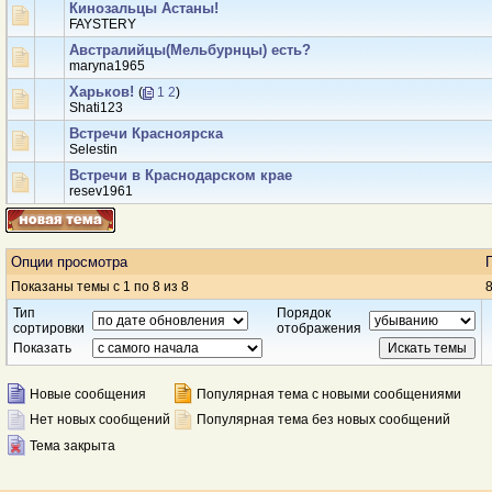
Кинозальцы Астаны!
FAYSTERY
Австралийцы(Мельбурнцы) есть?
maryna1965
Харьков!
(
1
2
)
Shati123
Встречи Красноярска
Selestin
Встречи в Краснодарском крае
resev1961
Опции просмотра
Показаны темы с 1 по 8 из 8
8
Тип
Порядок
сортировки
отображения
Показать
Новые сообщения
Популярная тема с новыми сообщениями
Нет новых сообщений
Популярная тема без новых сообщений
Тема закрыта