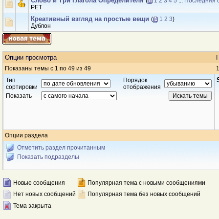
Слово и Три Глагола Определителя
(
1
2
3
4
5
...
Последняя 
PET
Креативный взгляд на простые вещи
(
1
2
3
)
Дублон
Опции просмотра
Показаны темы с 1 по 49 из 49
1
Тип
Порядок
сортировки
отображения
Показать
Опции раздела
Отметить раздел прочитанным
Показать подразделы
Новые сообщения
Популярная тема с новыми сообщениями
Нет новых сообщений
Популярная тема без новых сообщений
Тема закрыта