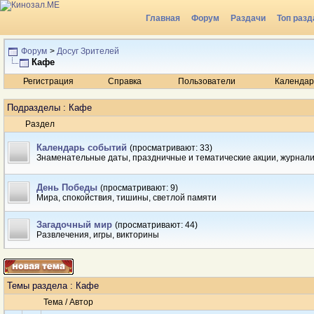
Главная
Форум
Раздачи
Топ разд
Радио
Форум
>
Досуг Зрителей
Кафе
Регистрация
Справка
Пользователи
Календар
Подразделы
: Кафе
Раздел
Календарь событий
(просматривают: 33)
Знаменательные даты, праздничные и тематические акции, журнал
День Победы
(просматривают: 9)
Мира, спокойствия, тишины, светлой памяти
Загадочный мир
(просматривают: 44)
Развлечения, игры, викторины
Темы раздела
: Кафе
Тема
/
Автор