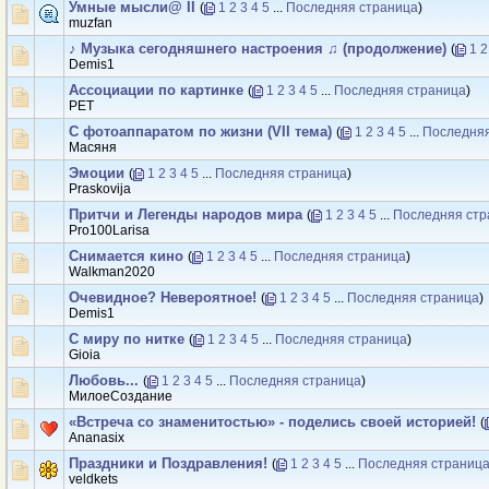
Умные мысли@ II
(
1
2
3
4
5
...
Последняя страница
)
muzfan
♪ Музыка сегодняшнего настроения ♫ (продолжение)
(
1
2
Demis1
Ассоциации по картинке
(
1
2
3
4
5
...
Последняя страница
)
PET
С фотоаппаратом по жизни (VII тема)
(
1
2
3
4
5
...
Последняя
Масяня
Эмоции
(
1
2
3
4
5
...
Последняя страница
)
Praskovija
Притчи и Легенды народов мира
(
1
2
3
4
5
...
Последняя стр
Pro100Larisa
Снимается кино
(
1
2
3
4
5
...
Последняя страница
)
Walkman2020
Очевидное? Невероятное!
(
1
2
3
4
5
...
Последняя страница
)
Demis1
С миру по нитке
(
1
2
3
4
5
...
Последняя страница
)
Gioiа
Любовь...
(
1
2
3
4
5
...
Последняя страница
)
МилоеСоздание
«Встреча со знаменитостью» - поделись своей историей!
(
Ananasix
Праздники и Поздравления!
(
1
2
3
4
5
...
Последняя страниц
veldkets