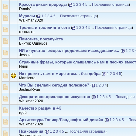
Красота дикой природы
(
1
2
3
4
5
...
Последняя страница
)
Demis1
Муралы
(
1
2
3
4
5
...
Последняя страница
)
Walkman2020
Тролль и троллинг в сети
(
1
2
3
4
5
...
Последняя страница
)
кенгмить
Помогите, пожалуйста
Виктор Одинцов
ИИ и чувство юмора: продолжаем исследование...
(
1
2
3
Jеssikа
Странные фразы, которые слышались нам в песнях вмест
Иной
Не прожить нам в мире этом... без добра
(
1
2
3
4
5
)
Manticore
Что Вы сделали сегодня полезное?
(
1
2
3
4
)
JoshuaRyan
Декоративно-прикладное искусство
(
1
2
3
4
5
...
Последняя 
Walkman2020
Качество раздач в 4К
rgd5
Архитектура/Топиар/Ландшафтный дизайн
(
1
2
3
4
5
...
Пос
Walkman2020
Псякомания
(
1
2
3
4
5
...
Последняя страница
)
Эвангелиста