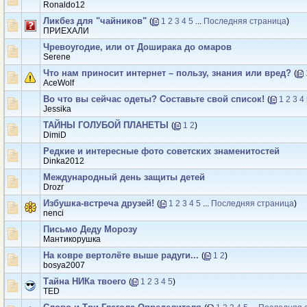
Ronaldo12
Ликбез для "чайников"
(
1
2
3
4
5
...
Последняя страница
)
ПРИЕХАЛИ
Чревоугодие, или от Доширака до омаров
Serene
Что нам приносит интернет – пользу, знания или вред?
(
AceWolf
Во что вы сейчас одеты? Составьте свой список!
(
1
2
3
4
Jеssikа
ТАЙНЫ ГОЛУБОЙ ПЛАНЕТЫ
(
1
2
)
DimiD
Редкие и интересные фото советских знаменитостей
Dinka2012
Международный день защиты детей
Drozr
Избушка-встреча друзей!
(
1
2
3
4
5
...
Последняя страница
)
nenci
Письмо Деду Морозу
Мантикорушка
На ковре вертолёте выше радуги...
(
1
2
)
bosya2007
Тайна НИКа твоего
(
1
2
3
4
5
)
TED