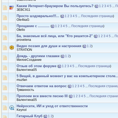
Каким Интернет-браузером Вы пользуетесь?
(
1
2
3
4
5
...
П
ЗЕВС911
Просто шэдэврально!!!...
(
1
2
3
4
5
...
Последняя страница
)
Ole4kaG
Прощание с ...........
(
1
2
3
4
5
...
Последняя страница
)
Otello
Ба, знакомые всё лица, или "Кто решится-2"
(
1
2
3
4
5
...
П
provelena
Видео поэзия для души и настроения
(
1
2
)
STRATION
Дождь - другими глазами
(
1
2
)
МилоеСоздание
Отзыв об этом форуме
(
1
2
3
4
5
...
Последняя страница
)
Валентина05
5 Вещей, в данный момент у вас на компьютерном столе...
muzfan
Отвечаем ответом на вопрос
(
1
2
3
4
5
...
Последняя страни
Туманность
Пропоем все вместе песню III
(
1
2
3
4
5
...
Последняя страни
Валентина05
Нейросети, ИИ и уход от ответственности
Keynol
Гитарный Клуб
(
1
2
)