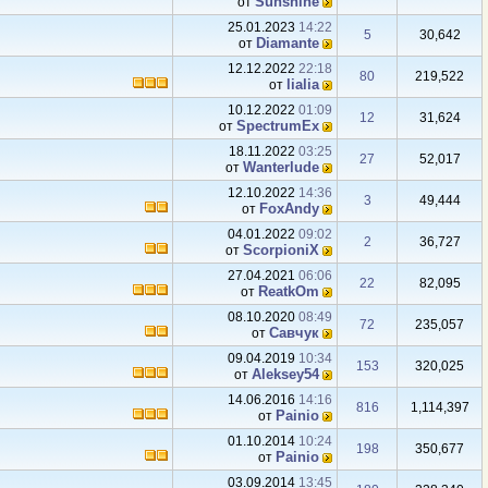
Sunshine
от
25.01.2023
14:22
5
30,642
Diаmаnte
от
12.12.2022
22:18
80
219,522
lialia
от
10.12.2022
01:09
12
31,624
SpectrumEx
от
18.11.2022
03:25
27
52,017
Wanterlude
от
12.10.2022
14:36
3
49,444
FoxAndy
от
04.01.2022
09:02
2
36,727
ScorpioniX
от
27.04.2021
06:06
22
82,095
ReatkOm
от
08.10.2020
08:49
72
235,057
Савчук
от
09.04.2019
10:34
153
320,025
Aleksey54
от
14.06.2016
14:16
816
1,114,397
Painio
от
01.10.2014
10:24
198
350,677
Painio
от
03.09.2014
13:45