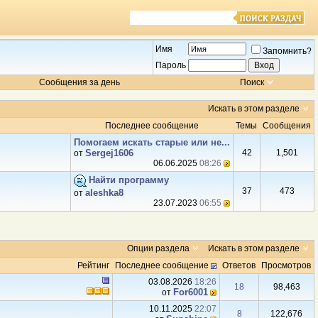
Имя
Запомнить?
Пароль
Сообщения за день
Поиск
Искать в этом разделе
Последнее сообщение
Темы
Сообщения
Помогаем искать старые или не...
Sergej1606
42
1,501
от
06.06.2025
08:26
Найти программу
37
473
aleshka8
от
23.07.2023
06:55
Опции раздела
Искать в этом разделе
Рейтинг
Последнее сообщение
Ответов
Просмотров
03.08.2026
18:26
18
98,463
For6001
от
10.11.2025
22:07
8
122,676