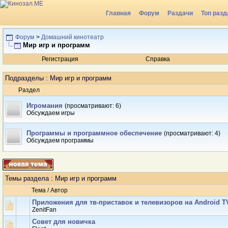
Главная
Форум
Раздачи
Топ разд
Форум
>
Домашний кинотеатр
Мир игр и программ
Регистрация
Справка
Подразделы
: Мир игр и программ
Раздел
Игромания
(просматривают: 6)
Обсуждаем игры
Программы и программное обеспечение
(просматривают: 4)
Обсуждаем программы
Темы раздела
: Мир игр и программ
Тема
/
Автор
Приложения для тв-приставок и телевизоров на Android T
ZenitFan
Совет для новичка