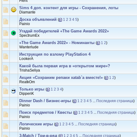
Flent
Sims 4 доп. контент для игры - Сохранения, лоты
Diаmаnte
Доска объявлений
(
1
2
3
4
5
)
Painio
Угадай победителей «The Game Awards 2022»
SpectrumEx
«The Game Awards 2022» - Номинанты
(
1
2
)
Wanterlude
Инструкция по взлому PlayStation 4
LookerA
Какой была первая игра в «открытом мире»?
TrishaSeliya
Акция «Сохраним репаки xatab`а вместе!»
(
1
2
)
ReatkOm
Только игры
(
1
2
3
4
)
DipperiK
Dinner Dash / Бизнес-игры
(
1
2
3
4
5
...
Последняя страница
)
Painio
Поиск предметов / Квесты
(
1
2
3
4
5
...
Последняя страница
)
Painio
Логические игры
(
1
2
3
4
5
...
Последняя страница
)
Painio
3-Match / Три-в-ряд
(
1
2
3
4
5
...
Последняя страница
)