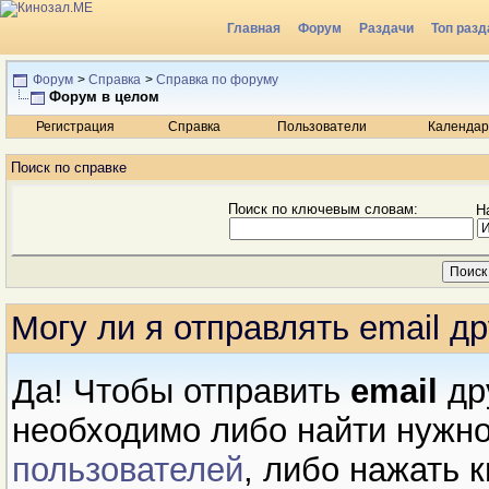
Главная
Форум
Раздачи
Топ разд
Радио
Форум
>
Справка
>
Справка по форуму
Форум в целом
Регистрация
Справка
Пользователи
Календар
Поиск по справке
Поиск по ключевым словам:
Н
Могу ли я отправлять email 
Да! Чтобы отправить
email
др
необходимо либо найти нужно
пользователей
, либо нажать 